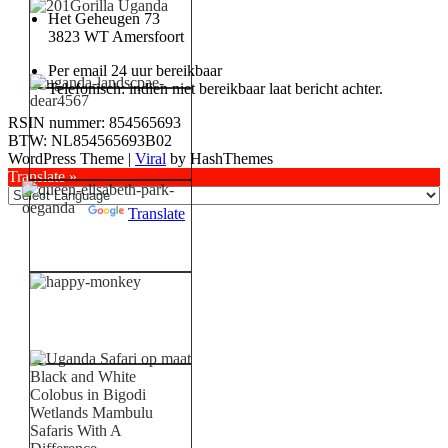
Het Geheugen 73
3823 WT Amersfoort
Per email 24 uur bereikbaar
Telefonisch: indien niet bereikbaar laat bericht achter.
RSIN nummer: 854565693
BTW: NL854565693B02
WordPress Theme |
Viral
by HashThemes
Translate »
Powered by
Translate