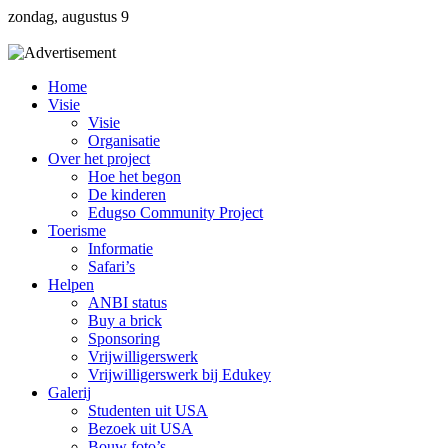
Skip
zondag, augustus 9
to
content
Home
Visie
Visie
Organisatie
Over het project
Hoe het begon
De kinderen
Edugso Community Project
Toerisme
Informatie
Safari’s
Helpen
ANBI status
Buy a brick
Sponsoring
Vrijwilligerswerk
Vrijwilligerswerk bij Edukey
Galerij
Studenten uit USA
Bezoek uit USA
Bouw foto’s